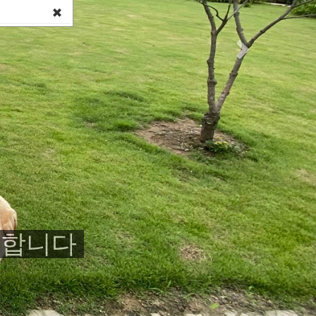
close popup
세요!