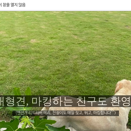
이 창을 열지 않음
을 빌려드립니다. 치유하러 오
애견펜션 돌꽃펜션